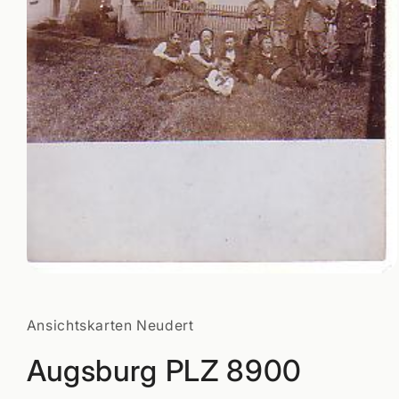
Medien
1
in
Modal
Ansichtskarten Neudert
öffnen
Augsburg PLZ 8900