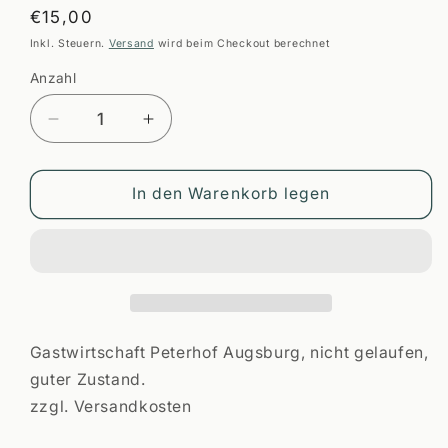
Normaler
€15,00
Preis
Inkl. Steuern.
Versand
wird beim Checkout berechnet
Anzahl
Anzahl
Verringere
Erhöhe
die
die
Menge
Menge
für
für
In den Warenkorb legen
Augsburg
Augsburg
PLZ
PLZ
8900
8900
Gastwirtschaft Peterhof Augsburg, nicht gelaufen,
guter Zustand.
zzgl. Versandkosten