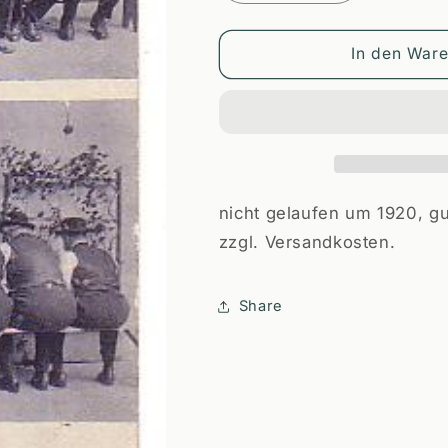
die
die
Menge
Menge
für
für
In den War
Dachau
Dachau
PLZ
PLZ
8060
8060
nicht gelaufen um 1920, gu
zzgl. Versandkosten.
Share