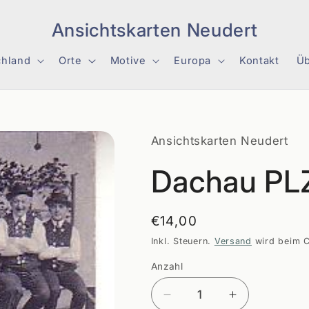
Ansichtskarten Neudert
chland
Orte
Motive
Europa
Kontakt
Üb
Ansichtskarten Neudert
Dachau PL
Normaler
€14,00
Preis
Inkl. Steuern.
Versand
wird beim C
Anzahl
Anzahl
Verringere
Erhöhe