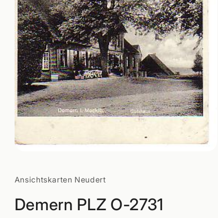
Medien
1
in
Modal
Ansichtskarten Neudert
öffnen
Demern PLZ O-2731