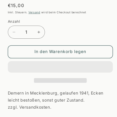
Normaler
€15,00
Preis
Inkl. Steuern.
Versand
wird beim Checkout berechnet
Anzahl
Anzahl
Verringere
Erhöhe
die
die
Menge
Menge
für
für
In den Warenkorb legen
Demern
Demern
PLZ
PLZ
O-
O-
2731
2731
Demern in Mecklenburg, gelaufen 1941, Ecken
leicht bestoßen, sonst guter Zustand.
zzgl. Versandkosten.