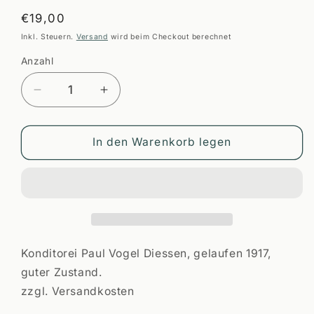
Normaler
€19,00
Preis
Inkl. Steuern.
Versand
wird beim Checkout berechnet
Anzahl
Anzahl
Verringere
Erhöhe
die
die
Menge
Menge
für
für
In den Warenkorb legen
Dießen
Dießen
PLZ
PLZ
8918
8918
Konditorei Paul Vogel Diessen, gelaufen 1917,
guter Zustand.
zzgl. Versandkosten