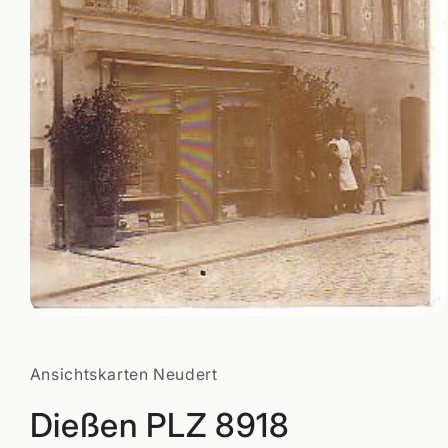
Medien
1
in
Modal
Ansichtskarten Neudert
öffnen
Dießen PLZ 8918