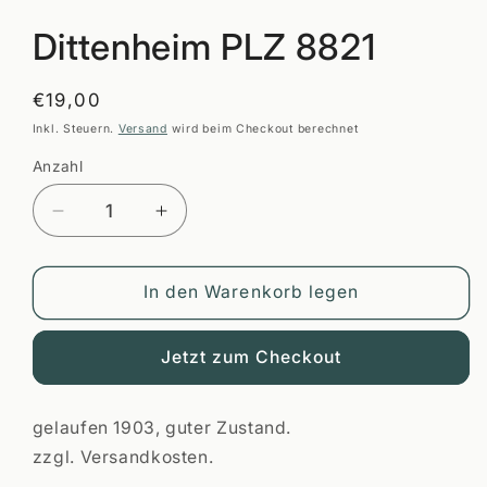
öffnen
Dittenheim PLZ 8821
Normaler
€19,00
Preis
Inkl. Steuern.
Versand
wird beim Checkout berechnet
Anzahl
Anzahl
Verringere
Erhöhe
die
die
Menge
Menge
für
für
In den Warenkorb legen
Dittenheim
Dittenheim
PLZ
PLZ
Jetzt zum Checkout
8821
8821
gelaufen 1903, guter Zustand.
zzgl. Versandkosten.