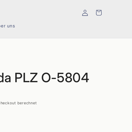
Einloggen
Warenkorb
er uns
oda PLZ O-5804
heckout berechnet