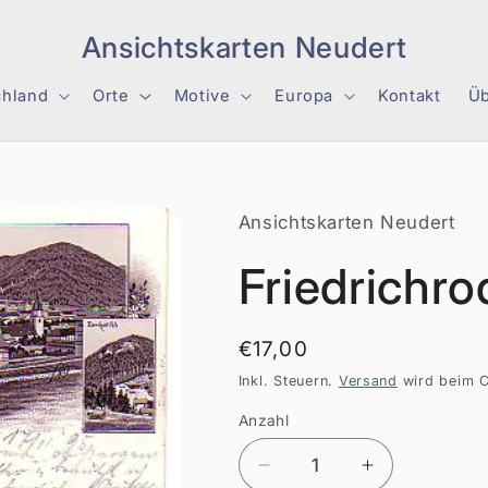
Ansichtskarten Neudert
chland
Orte
Motive
Europa
Kontakt
Üb
Ansichtskarten Neudert
Friedrichr
Normaler
€17,00
Preis
Inkl. Steuern.
Versand
wird beim C
Anzahl
Anzahl
Verringere
Erhöhe