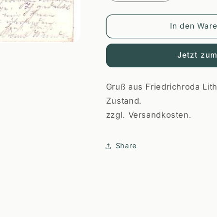
die
die
Menge
Menge
für
für
In den War
Friedrichroda
Friedrichrod
PLZ
PLZ
Jetzt zu
O-
O-
5804
5804
Gruß aus Friedrichroda Lith
Zustand.
zzgl. Versandkosten.
Share