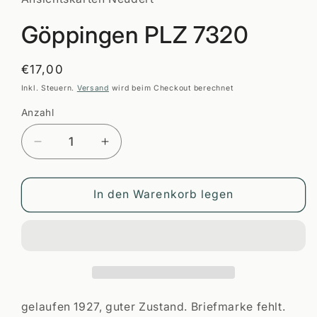
öffnen
Göppingen PLZ 7320
Normaler
€17,00
Preis
Inkl. Steuern.
Versand
wird beim Checkout berechnet
Anzahl
Anzahl
Verringere
Erhöhe
die
die
Menge
Menge
für
für
In den Warenkorb legen
Göppingen
Göppingen
PLZ
PLZ
7320
7320
gelaufen 1927, guter Zustand. Briefmarke fehlt.