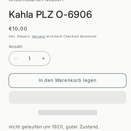
öffnen
Kahla PLZ O-6906
Normaler
€10,00
Preis
Inkl. Steuern.
Versand
wird beim Checkout berechnet
Anzahl
Anzahl
Verringere
Erhöhe
die
die
Menge
Menge
für
für
In den Warenkorb legen
Kahla
Kahla
PLZ
PLZ
O-
O-
6906
6906
nicht gelaufen um 1920, guter Zustand.