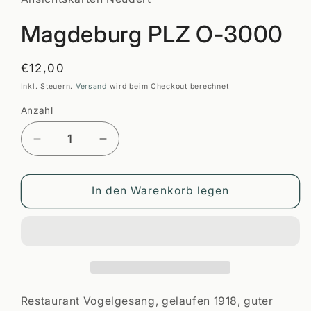
öffnen
Magdeburg PLZ O-3000
Normaler
€12,00
Preis
Inkl. Steuern.
Versand
wird beim Checkout berechnet
Anzahl
Anzahl
Verringere
Erhöhe
die
die
Menge
Menge
für
für
In den Warenkorb legen
Magdeburg
Magdeburg
PLZ
PLZ
O-
O-
3000
3000
Restaurant Vogelgesang, gelaufen 1918, guter