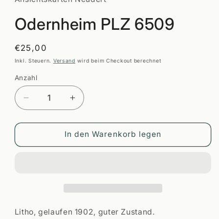
öffnen
Odernheim PLZ 6509
Normaler
€25,00
Preis
Inkl. Steuern.
Versand
wird beim Checkout berechnet
Anzahl
Anzahl
Verringere
Erhöhe
die
die
Menge
Menge
für
für
In den Warenkorb legen
Odernheim
Odernheim
PLZ
PLZ
6509
6509
Litho, gelaufen 1902, guter Zustand.