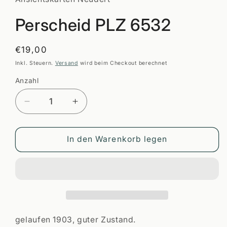
öffnen
Perscheid PLZ 6532
Normaler
€19,00
Preis
Inkl. Steuern.
Versand
wird beim Checkout berechnet
Anzahl
Anzahl
Verringere
Erhöhe
die
die
Menge
Menge
für
für
In den Warenkorb legen
Perscheid
Perscheid
PLZ
PLZ
6532
6532
gelaufen 1903, guter Zustand.