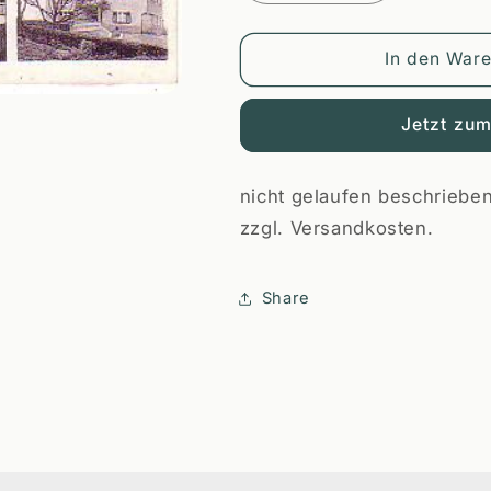
die
die
Menge
Menge
für
für
In den War
Stammham
Stammham
PLZ
PLZ
Jetzt zu
8071
8071
nicht gelaufen beschrieben
zzgl. Versandkosten.
Share