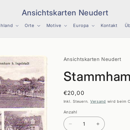
Ansichtskarten Neudert
chland
Orte
Motive
Europa
Kontakt
Üb
Ansichtskarten Neudert
Stammham 
Normaler
€20,00
Preis
Inkl. Steuern.
Versand
wird beim C
Anzahl
Anzahl
Verringere
Erhöhe