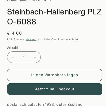
öffnen
Steinbach-Hallenberg PLZ
O-6088
Normaler
€14,00
Preis
Inkl. Steuern.
Versand
wird beim Checkout berechnet
Anzahl
Anzahl
Verringere
Erhöhe
die
die
Menge
Menge
für
für
In den Warenkorb legen
Steinbach-
Steinbach-
Hallenberg
Hallenberg
Jetzt zum Checkout
PLZ
PLZ
O-
O-
6088
6088
postalisch gelaufen 1933, guter Zustand.