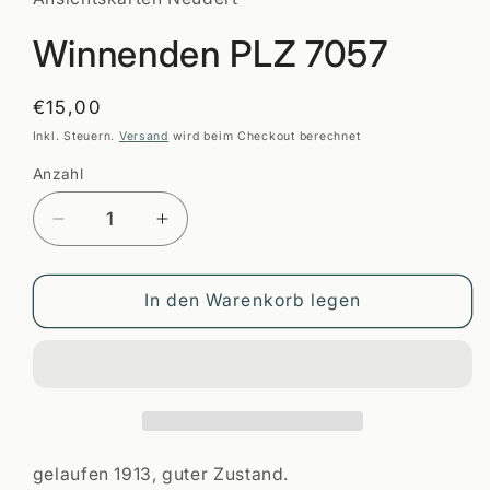
öffnen
Winnenden PLZ 7057
Normaler
€15,00
Preis
Inkl. Steuern.
Versand
wird beim Checkout berechnet
Anzahl
Anzahl
Verringere
Erhöhe
die
die
Menge
Menge
für
für
In den Warenkorb legen
Winnenden
Winnenden
PLZ
PLZ
7057
7057
gelaufen 1913, guter Zustand.